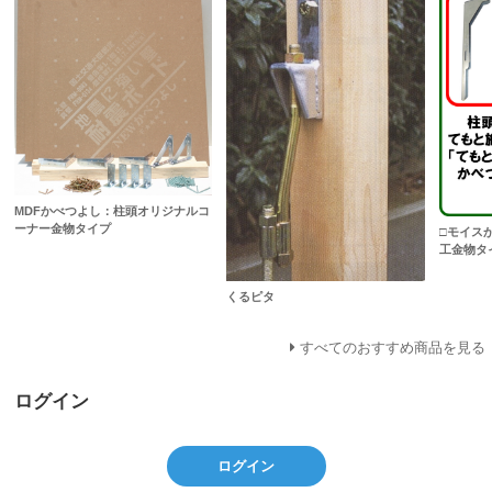
MDFかべつよし：柱頭オリジナルコ
ーナー金物タイプ
□モイス
工金物タ
くるピタ
すべてのおすすめ商品を見る
ログイン
ログイン