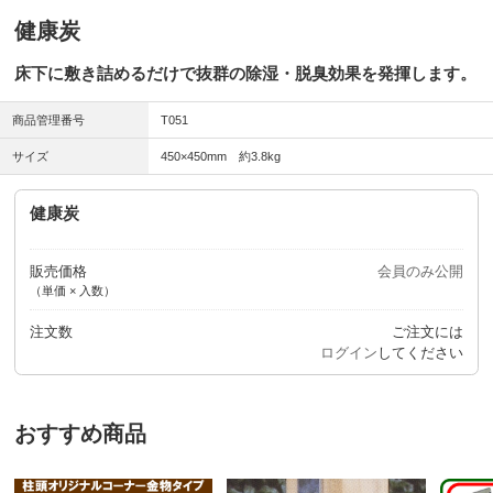
健康炭
床下に敷き詰めるだけで抜群の除湿・脱臭効果を発揮します。
商品管理番号
T051
サイズ
450×450mm 約3.8kg
健康炭
販売価格
会員のみ公開
（単価 × 入数）
注文数
ご注文には
ログイン
してください
おすすめ商品